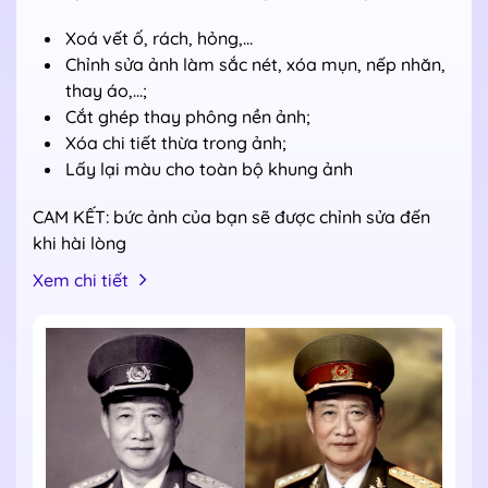
Xoá vết ố, rách, hỏng,...
Chỉnh sửa ảnh làm sắc nét, xóa mụn, nếp nhăn,
thay áo,...;
Cắt ghép thay phông nền ảnh;
Xóa chi tiết thừa trong ảnh;
Lấy lại màu cho toàn bộ khung ảnh
CAM KẾT: bức ảnh của bạn sẽ được chỉnh sửa đến
khi hài lòng
Xem chi tiết