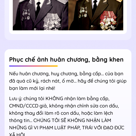
Phục chế ảnh huân chương, bằng khen
Nếu huân chương, huy chương, bằng cấp... của bạn
đã quá cũ kỷ, rách nát, ố mờ... hãy để chúng tôi giúp
bạn làm mới lại nhé!
Lưu ý: chúng tôi KHÔNG nhận làm bằng cấp,
CMND/CCCD giả, không nhận chỉnh sửa con dấu,
không thay đổi làm rõ con dấu, hoặc làm lệch
thông tin... CHÚNG TÔI SẼ KHÔNG NHẬN LÀM
NHỮNG GÌ VI PHẠM LUẬT PHÁP, TRÁI VỚI ĐẠO ĐỨC
XÃ HỘI.