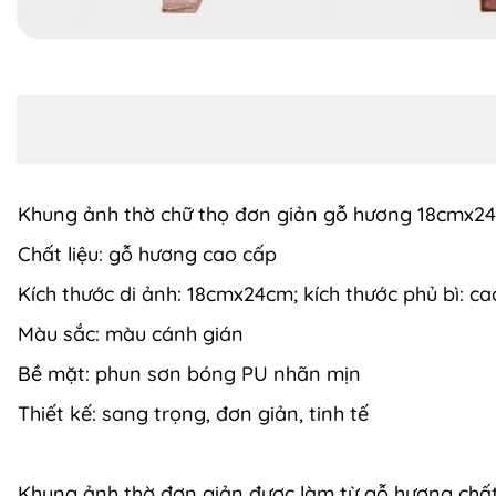
Khung ảnh thờ chữ thọ đơn giản gỗ hương 18cmx2
Chất liệu: gỗ hương cao cấp
Kích thước di ảnh: 18cmx24cm; kích thước phủ bì:
Màu sắc: màu cánh gián
Bề mặt: phun sơn bóng PU nhãn mịn
Thiết kế: sang trọng, đơn giản, tinh tế
Khung ảnh thờ đơn giản được làm từ gỗ hương chất l