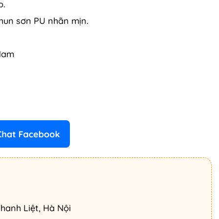
p.
phun sơn PU nhãn mịn.
 Nam
hanh Liệt, Hà Nội