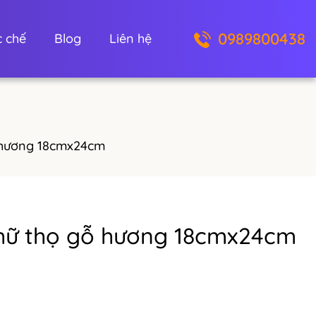
0989800438
 chế
Blog
Liên hệ
 hương 18cmx24cm
hữ thọ gỗ hương 18cmx24cm