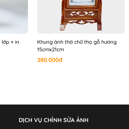
 lớp + in
Khung ảnh thờ chữ thọ gỗ hương
15cmx21cm
280.000đ
DỊCH VỤ CHỈNH SỬA ẢNH