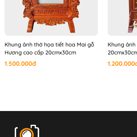
Khung ảnh thờ họa tiết hoa Mai gỗ
Khung ảnh 
Hương cao cấp 20cmx30cm
20cmx30c
1.500.000đ
1.200.000