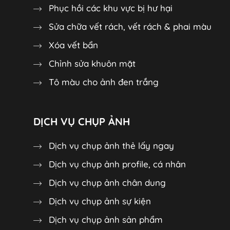
Phục hồi các khu vực bị hư hại
Sửa chữa vết rách, vết rách & phai màu
Xóa vết bẩn
Chỉnh sửa khuôn mặt
Tô màu cho ảnh đen trắng
DỊCH VỤ CHỤP ẢNH
Dịch vụ chụp ảnh thẻ lấy ngay
Dịch vụ chụp ảnh profile, cá nhân
Dịch vụ chụp ảnh chân dung
Dịch vụ chụp ảnh sự kiện
Dịch vụ chụp ảnh sản phẩm