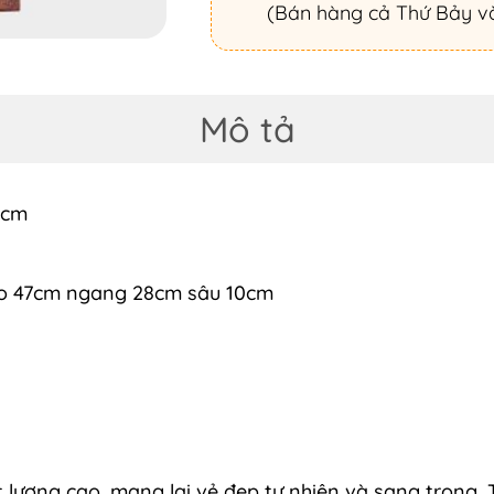
(Bán hàng cả Thứ Bảy v
Mô tả
4cm
 cao 47cm ngang 28cm sâu 10cm
ượng cao, mang lại vẻ đẹp tự nhiên và sang trọng. Th