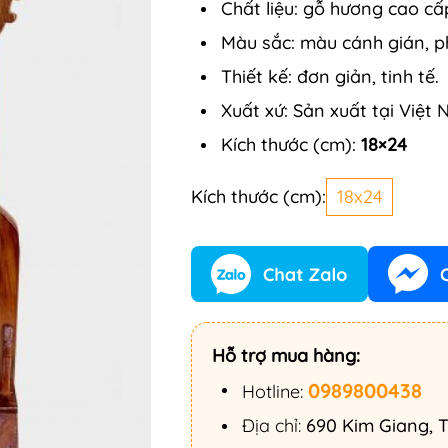
Chất liệu: gỗ hương cao cấ
Màu sắc: màu cánh gián, 
Thiết kế: đơn giản, tinh tế.
Xuất xứ: Sản xuất tại Việt
Kích thước (cm):
18×24
Kích thước (cm):
18x24
Hỗ trợ mua hàng:
0989800438
Hotline:
Địa chỉ:
690 Kim Giang, T