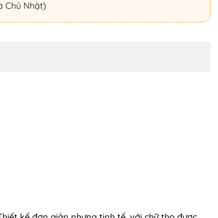
à Chủ Nhật)
iết kế đơn giản nhưng tinh tế, với chữ thọ được