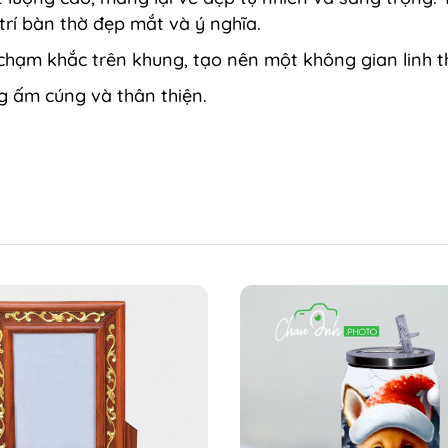
rí bàn thờ đẹp mắt và ý nghĩa.
hạm khắc trên khung, tạo nên một không gian linh th
g ấm cúng và thân thiện.