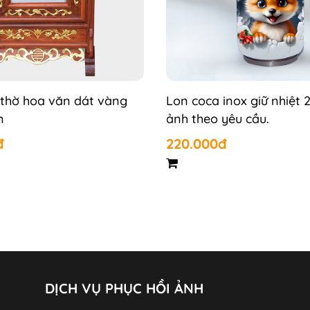
thờ hoa văn dát vàng
Lon coca inox giữ nhiệt 2
m
ảnh theo yêu cầu.
đ
220.000đ
DỊCH VỤ PHỤC HỒI ẢNH