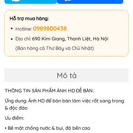
Hỗ trợ mua hàng:
0989800438
Hotline:
Địa chỉ:
690 Kim Giang, Thanh Liệt, Hà Nội
(Bán hàng cả Thứ Bảy và Chủ Nhật)
Mô tả
THÔNG TIN SẢN PHẨM ẢNH HD ĐỂ BÀN:
Ứng dụng: Ảnh HD để bàn bàn làm việc rất sang trong
& độc đáo
Ưu điểm:
• Bề mặt chống nước & bụi, độ bền cao