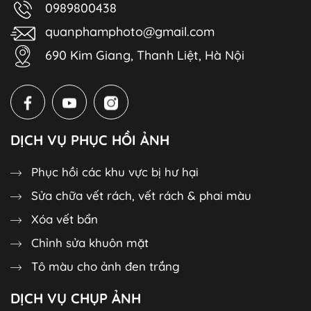
0989800438
quanphamphoto@gmail.com
690 Kim Giang, Thanh Liệt, Hà Nội
DỊCH VỤ PHỤC HỒI ẢNH
Phục hồi các khu vực bị hư hại
Sửa chữa vết rách, vết rách & phai màu
Xóa vết bẩn
Chỉnh sửa khuôn mặt
Tô màu cho ảnh đen trắng
DỊCH VỤ CHỤP ẢNH