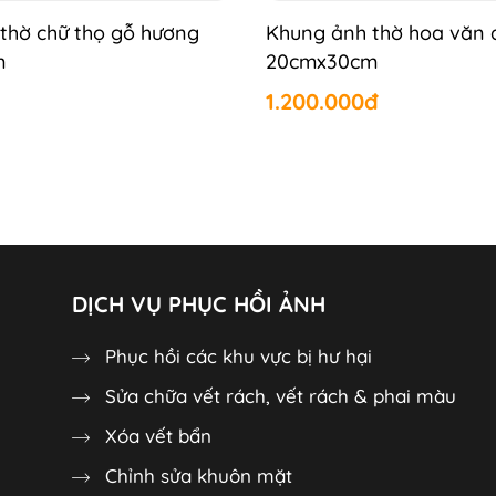
thờ chữ thọ gỗ hương
Khung ảnh thờ hoa văn 
m
20cmx30cm
1.200.000đ
DỊCH VỤ PHỤC HỒI ẢNH
Phục hồi các khu vực bị hư hại
Sửa chữa vết rách, vết rách & phai màu
Xóa vết bẩn
Chỉnh sửa khuôn mặt