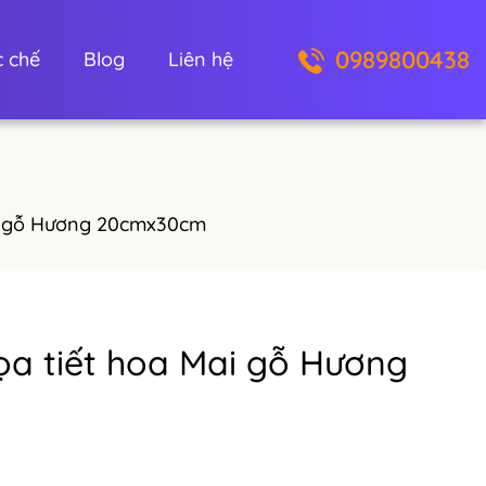
0989800438
 chế
Blog
Liên hệ
ai gỗ Hương 20cmx30cm
ọa tiết hoa Mai gỗ Hương