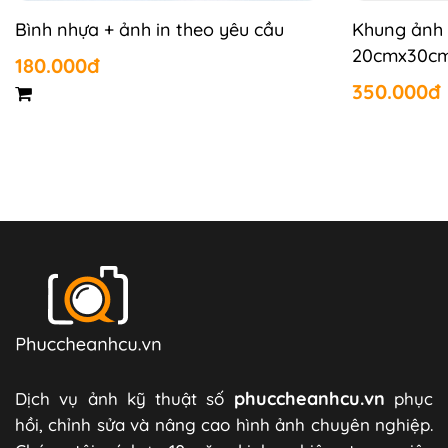
Bình nhựa + ảnh in theo yêu cầu
Khung ảnh 
20cmx30c
180.000đ
350.000đ
phuccheanhcu.vn
Dịch vụ ảnh kỹ thuật số
phục
hồi, chỉnh sửa và nâng cao hình ảnh chuyên nghiệp.