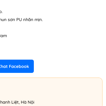
p.
phun sơn PU nhãn mịn.
 Nam
hanh Liệt, Hà Nội