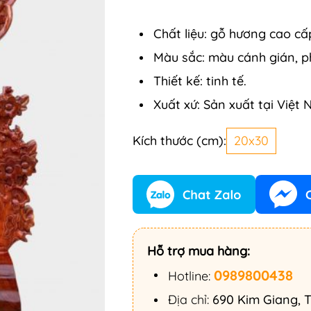
Chất liệu: gỗ hương cao cấ
Màu sắc: màu cánh gián, 
Thiết kế: tinh tế.
Xuất xứ: Sản xuất tại Việt
Kích thước (cm):
20x30
Hỗ trợ mua hàng:
0989800438
Hotline:
Địa chỉ:
690 Kim Giang, T