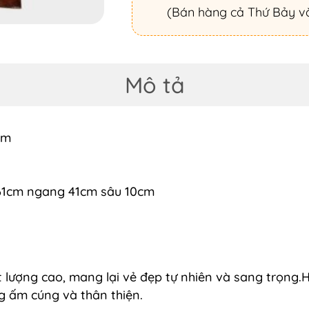
(Bán hàng cả Thứ Bảy v
Mô tả
cm
o 61cm ngang 41cm sâu 10cm
lượng cao, mang lại vẻ đẹp tự nhiên và sang trọng.H
g ấm cúng và thân thiện.